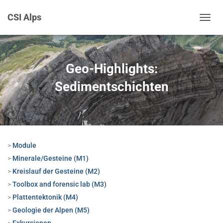
CSI Alps
T
O
G
G
L
Geo-Highlights:
E
N
Sedimentschichten
A
V
I
G
A
T
Module
I
O
Minerale/Gesteine (M1)
N
Kreislauf der Gesteine (M2)
Toolbox and forensic lab (M3)
Plattentektonik (M4)
Geologie der Alpen (M5)